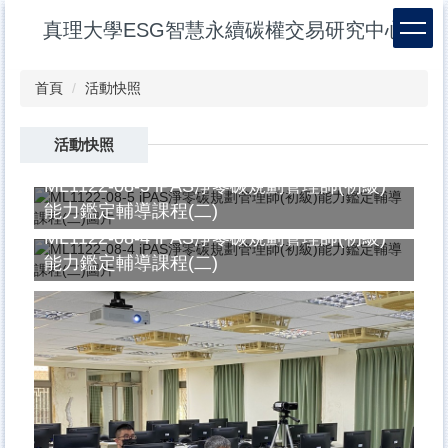
跳
真理大學ESG智慧永續碳權交易研究中心
到
主
要
首頁
活動快照
內
容
區
活動快照
ML1122-08-5 iPAS淨零碳規劃管理師(初級)
能力鑑定輔導課程(二)
ML1122-08-4 iPAS淨零碳規劃管理師(初級)
能力鑑定輔導課程(二)