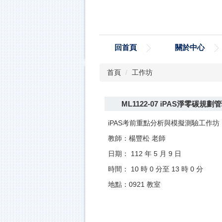
跳
到
主
要
回首頁
關於中心
內
容
區
首頁
工作坊
ML1122-07 iPAS淨零碳
iPAS考前重點分析與模擬測驗工作坊
教師：楊豐松 老師
日期： 112 年 5 月 9 日
時間： 10 時 0 分至 13 時 0 分
地點：0921 教室