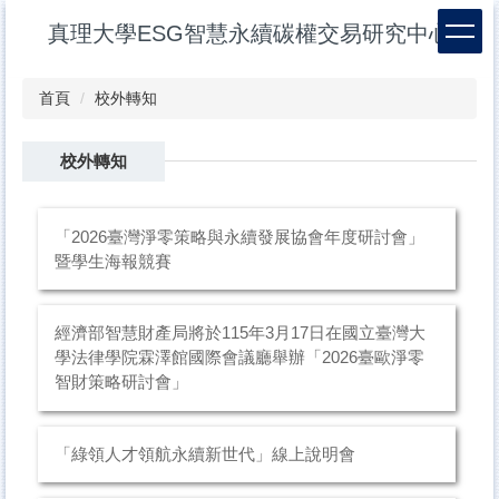
跳
真理大學ESG智慧永續碳權交易研究中心
到
主
要
首頁
校外轉知
內
容
區
校外轉知
「2026臺灣淨零策略與永續發展協會年度研討會」
暨學生海報競賽
經濟部智慧財產局將於115年3月17日在國立臺灣大
學法律學院霖澤館國際會議廳舉辦「2026臺歐淨零
智財策略研討會」
「綠領人才領航永續新世代」線上說明會