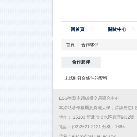
跳
到
主
要
回首頁
關於中心
內
容
區
首頁
合作夥伴
合作夥伴
未找到符合條件的資料.
ESG智慧永續碳權交易研究中心
本網站著作權屬於真理大學，請詳見使用
地址： 25103 新北市淡水區真理街32號
電話：(02)2621-2121 分機：1695
信箱：eiscrc@mail.au.edu.tw