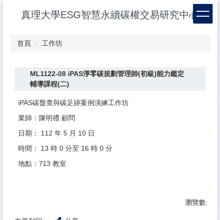
跳
真理大學ESG智慧永續碳權交易研究中心
到
主
要
首頁
工作坊
內
容
區
ML1122-08 iPAS淨零碳規劃管理師(初級)能力鑑定
輔導課程(二)
iPAS碳盤查與碳足跡案例演練工作坊
業師：陳明禮 顧問
日期： 112 年 5 月 10 日
時間： 13 時 0 分至 16 時 0 分
地點：713 教室
瀏覽數: