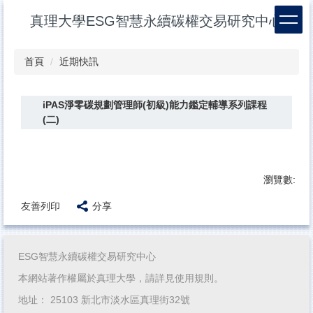
跳
真理大學ESG智慧永續碳權交易研究中心
到
主
要
首頁
近期快訊
內
容
區
iPAS淨零碳規劃管理師(初級)能力鑑定輔導系列課程
(二)
瀏覽數:
友善列印
分享
ESG智慧永續碳權交易研究中心
本網站著作權屬於真理大學，請詳見使用規則。
地址： 25103 新北市淡水區真理街32號