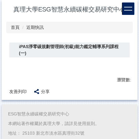
跳
真理大學ESG智慧永續碳權交易研究中心
到
主
要
首頁
近期快訊
內
容
區
iPAS淨零碳規劃管理師(初級)能力鑑定輔導系列課程
(一)
瀏覽數:
友善列印
分享
ESG智慧永續碳權交易研究中心
本網站著作權屬於真理大學，請詳見使用規則。
地址： 25103 新北市淡水區真理街32號